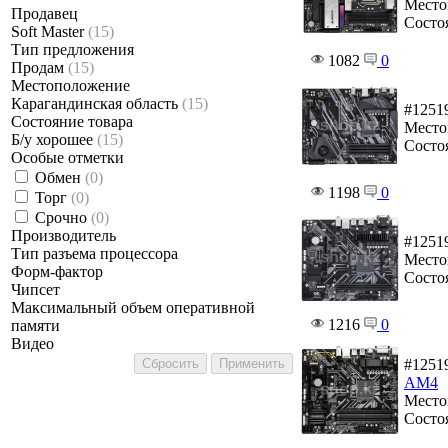
Место
Продавец
Состо
Soft Master
(15)
Тип предложения
1082
0
Продам
(15)
Местоположение
Карагандинская область
(15)
#1251
Состояние товара
Место
Б/у хорошее
(15)
Состо
Особые отметки
Обмен
(0)
1198
0
Торг
(0)
Срочно
(0)
Производитель
#1251
Тип разъема процессора
Место
Форм-фактор
Состо
Чипсет
Maксимальный объем оперативной
1216
0
памяти
Видео
#1251
AM4
Место
Состо