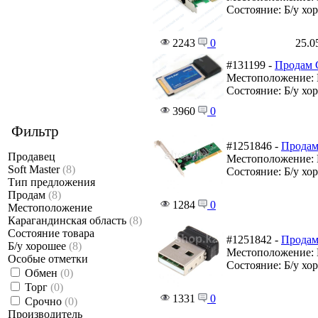
Состояние: Б/у хо
2243
0
25.0
#131199 -
Продам 
Местоположение: 
Состояние: Б/у хо
3960
0
Фильтр
#1251846 -
Продам
Продавец
Местоположение: 
Soft Master
(8)
Состояние: Б/у хо
Тип предложения
Продам
(8)
1284
0
Местоположение
Карагандинская область
(8)
Состояние товара
#1251842 -
Продам
Б/у хорошее
(8)
Местоположение: 
Особые отметки
Состояние: Б/у хо
Обмен
(0)
Торг
(0)
1331
0
Срочно
(0)
Производитель