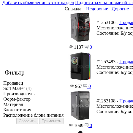
Добавить объявление в этот раздел
Подписаться на новые объя
Сначала:
Недорогие
Дорогие
#1253106 -
Прода
Местоположение
Состояние: Б/у х
1137
0
#1253483 -
Продам
Местоположение
Фильтр
Состояние: Б/у х
Продавец
967
0
Soft Master
(4)
Производитель
Форм-фактор
#1253108 -
Продам
Материал
Местоположение
Блок питания
Состояние: Б/у х
Расположение блока питания
1049
0